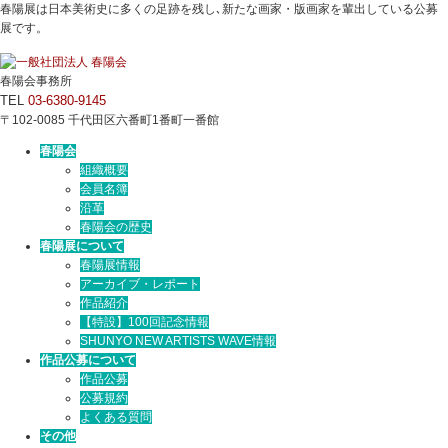
春陽展は日本美術史に多くの足跡を残し､新たな画家・版画家を輩出している公募
展です。
春陽会事務所
TEL
03-6380-9145
〒102-0085 千代田区六番町1番町一番館
春陽会
組織概要
会員名簿
沿革
春陽会の歴史
春陽展について
春陽展情報
アーカイブ・レポート
作品紹介
【特設】100回記念情報
SHUNYO NEW ARTISTS WAVE情報
作品公募について
作品公募
公募規約
よくある質問
その他