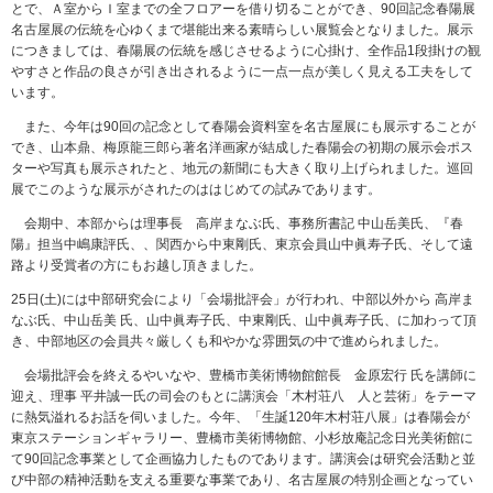
とで、Ａ室からＩ室までの全フロアーを借り切ることができ、90回記念春陽展
名古屋展の伝統を心ゆくまで堪能出来る素晴らしい展覧会となりました。展示
につきましては、春陽展の伝統を感じさせるように心掛け、全作品1段掛けの観
やすさと作品の良さが引き出されるように一点一点が美しく見える工夫をして
います。
また、今年は90回の記念として春陽会資料室を名古屋展にも展示することが
でき、山本鼎、梅原龍三郎ら著名洋画家が結成した春陽会の初期の展示会ポス
ターや写真も展示されたと、地元の新聞にも大きく取り上げられました。巡回
展でこのような展示がされたのははじめての試みであります。
会期中、本部からは理事長 高岸まなぶ氏、事務所書記 中山岳美氏、『春
陽』担当中嶋康評氏、、関西から中東剛氏、東京会員山中眞寿子氏、そして遠
路より受賞者の方にもお越し頂きました。
25日(土)には中部研究会により「会場批評会」が行われ、中部以外から 高岸ま
なぶ氏、中山岳美 氏、山中眞寿子氏、中東剛氏、山中眞寿子氏、に加わって頂
き、中部地区の会員共々厳しくも和やかな雰囲気の中で進められました。
会場批評会を終えるやいなや、豊橋市美術博物館館長 金原宏行 氏を講師に
迎え、理事 平井誠一氏の司会のもとに講演会「木村荘八 人と芸術」をテーマ
に熱気溢れるお話を伺いました。今年、「生誕120年木村荘八展」は春陽会が
東京ステーションギャラリー、豊橋市美術博物館、小杉放庵記念日光美術館に
て90回記念事業として企画協力したものであります。講演会は研究会活動と並
び中部の精神活動を支える重要な事業であり、名古屋展の特別企画となってい