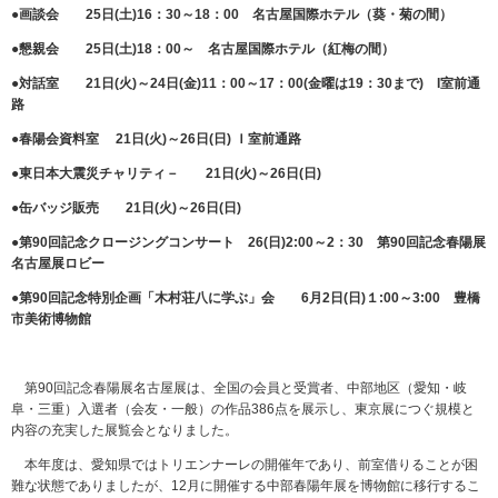
●画談会 25日(土)16：30～18：00 名古屋国際ホテル（葵・菊の間）
●懇親会 25日(土)18：00～ 名古屋国際ホテル（紅梅の間）
●対話室 21日(火)～24日(金)11：00～17：00(金曜は19：30まで) I室前通
路
●春陽会資料室 21日(火)～26日(日) Ｉ室前通路
●東日本大震災チャリティ－ 21日(火)～26日(日)
●缶バッジ販売 21日(火)～26日(日)
●第90回記念クロージングコンサート 26(日)2:00～2：30 第90回記念春陽展
名古屋展ロビー
●第90回記念特別企画「木村荘八に学ぶ」会 6月2日(日)１:00～3:00
豊橋
市美術博物館
第90回記念春陽展名古屋展は、全国の会員と受賞者、中部地区（愛知・岐
阜・三重）入選者（会友・一般）の作品386点を展示し、東京展につぐ規模と
内容の充実した展覧会となりました。
本年度は、愛知県ではトリエンナーレの開催年であり、前室借りることが困
難な状態でありましたが、12月に開催する中部春陽年展を博物館に移行するこ