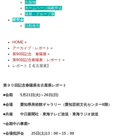
出版物
ホームページ掲載申込
個展・グループ展
研究会
活動報告
HOME
»
アーカイブ・レポート
»
第90回記念 春陽展
»
第90回記念春陽展：レポート
»
レポート【 名古屋展】
第９０回記念春陽展名古屋展レポート
■会期 5月21日(火)～26日(日)
■会場 愛知県美術館ギャラリー（愛知芸術文化センター8階）
■共催 中日新聞社・東海テレビ放送・東海ラジオ放送
<会期中の事業>
●会場批評会 25日(土)13：00～15：00