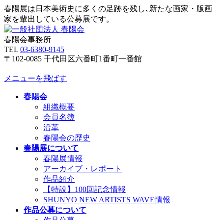
春陽展は日本美術史に多くの足跡を残し､新たな画家・版画
家を輩出している公募展です。
春陽会事務所
TEL
03-6380-9145
〒102-0085 千代田区六番町1番町一番館
メニューを飛ばす
春陽会
組織概要
会員名簿
沿革
春陽会の歴史
春陽展について
春陽展情報
アーカイブ・レポート
作品紹介
【特設】100回記念情報
SHUNYO NEW ARTISTS WAVE情報
作品公募について