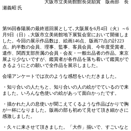
大阪市立美術館館長奨励賞 版画部 長
瀬義昭 氏
第96回春陽展の最終巡回展として､大阪展を6月4日（火）～6
月9日（日）､大阪市立美術館地下展覧会室において開催しま
した。今回の展示作品数は、絵画146点、版画77点の計223
点。約半数の会員、理事、監事、客員会員、今年度受賞者、
遺作、関西支部所属の会員・会友・一般出品者の作品。東京
展より少ないですが、鑑賞者が各作品を落ち着いて鑑賞がで
きるようにとの願いで全作品を展示しました。
会場アンケートでは次のような感想をいただきました。
・知り合いの人たちと、知り合いの人の絵がでているので来
ました。いろんな色使いの絵があって面白かったです。
・描かれた人の息使いが聞こえてくるような作品ばかりで胸
が一杯になりました。版画の部も初めて見せて頂き細かさに
感激しました。
・久々に来させて頂きました。「大作」揃いで、すごいなと