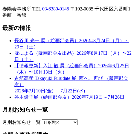
春陽会事務所
TEL
03-6380-9145
〒102-0085 千代田区六番町1
番町一番館
最新の情報
長谷川 光一 展（絵画部会員）2026年8月24日（月）～
29日（土）
版による（版画部会友出品）2026年8月17日（月）〜22
日（土）
【情報更新】入江 観 展（絵画部会員）2026年6月25日
（木）〜10月13日（火）
古舘高孝 Takayuki Furudate 展 -西へ、再び-（版画部会
友）
2026年7月10日(金) － 7月22日(水)
谷本優子展（絵画部会友）2026年7月19日～7月26日
月別お知らせ一覧
月別お知らせ一覧