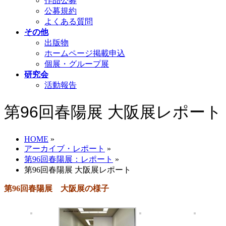
作品公募
公募規約
よくある質問
その他
出版物
ホームページ掲載申込
個展・グループ展
研究会
活動報告
第96回春陽展 大阪展レポート
HOME
»
アーカイブ・レポート
»
第96回春陽展：レポート
»
第96回春陽展 大阪展レポート
第96回春陽展 大阪展の様子