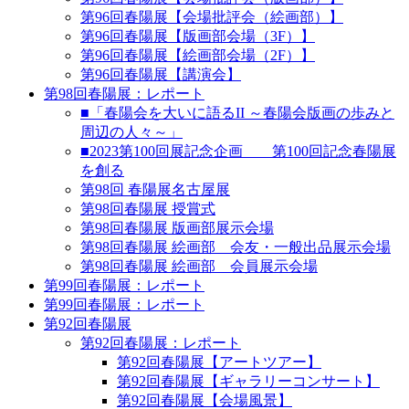
第96回春陽展【会場批評会（絵画部）】
第96回春陽展【版画部会場（3F）】
第96回春陽展【絵画部会場（2F）】
第96回春陽展【講演会】
第98回春陽展：レポート
■「春陽会を大いに語るII ～春陽会版画の歩みと
周辺の人々～」
■2023第100回展記念企画 第100回記念春陽展
を創る
第98回 春陽展名古屋展
第98回春陽展 授賞式
第98回春陽展 版画部展示会場
第98回春陽展 絵画部 会友・一般出品展示会場
第98回春陽展 絵画部 会員展示会場
第99回春陽展：レポート
第99回春陽展：レポート
第92回春陽展
第92回春陽展：レポート
第92回春陽展【アートツアー】
第92回春陽展【ギャラリーコンサート】
第92回春陽展【会場風景】