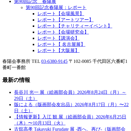
第90回記念 春陽展
第90回記念春陽展：レポート
レポート【会場風景】
レポート【アートツアー】
レポート【チャリティーイベント】
レポート【会場研究会】
レポート【講演会】
レポート【 名古屋展】
レポート【大阪展】
春陽会事務所
TEL
03-6380-9145
〒102-0085 千代田区六番町1
番町一番館
最新の情報
長谷川 光一 展（絵画部会員）2026年8月24日（月）～
29日（土）
版による（版画部会友出品）2026年8月17日（月）〜22
日（土）
【情報更新】入江 観 展（絵画部会員）2026年6月25日
（木）〜10月13日（火）
古舘高孝 Takayuki Furudate 展 -西へ、再び-（版画部会