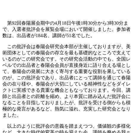
第92回春陽展会期中の4月18日午後1時30分から3時30分ま
で、入選者批評会を展覧会場において開催しました。参加者
数は、出品者が184名、講師が51名でした。
この批評会は春陽会研究会本部が主催しておりますが、美
術団体としての春陽会の存立を最も基礎的なところで支えて
いるのがこの研究会です。その研究会活動の中でも、全国レ
ベルでの出品者と春陽会会員が直接身近に語り合える場とし
て、春陽会の発展に大きく寄与する重要な役割を果している
のが、この批評会であり、出品者にとって講師を通じて春陽
会の在り様や、春陽会が大切にしている精神性などをダイレ
クトに実感できる貴重な機会ともなっております。今回、講
師と出品者との距離を縮め、より本質に踏み込んだ批評会に
なることを目指しておりましたが、批評を受ける側からも積
極的な発言があるなど、熱気に溢れ、充実した研究会となり
ました。
以上のように批評会の意義を踏まえつつ、価値観の多様化
など、大きな時代的変革の時を迎えた今、講師を務める我々