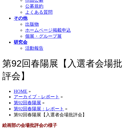
作品公募
公募規約
よくある質問
その他
出版物
ホームページ掲載申込
個展・グループ展
研究会
活動報告
第92回春陽展【入選者会場批
評会】
HOME
»
アーカイブ・レポート
»
第92回春陽展
»
第92回春陽展：レポート
»
第92回春陽展【入選者会場批評会】
絵画部の会場批評会の様子