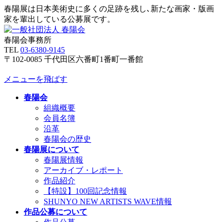
春陽展は日本美術史に多くの足跡を残し､新たな画家・版画
家を輩出している公募展です。
春陽会事務所
TEL
03-6380-9145
〒102-0085 千代田区六番町1番町一番館
メニューを飛ばす
春陽会
組織概要
会員名簿
沿革
春陽会の歴史
春陽展について
春陽展情報
アーカイブ・レポート
作品紹介
【特設】100回記念情報
SHUNYO NEW ARTISTS WAVE情報
作品公募について