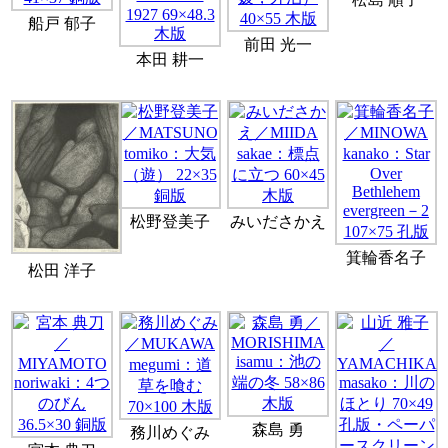
船戸 郁子
前田 光一
本田 耕一
松野登美子
みいださかえ
箕輪香名子
松田 洋子
森島 勇
務川めぐみ