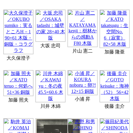
大坂 忠司
片山 憲二
加藤 隆亜
大久保澄子
小浦 昇
加藤 照夫
川井 木綿
後藤 圭介