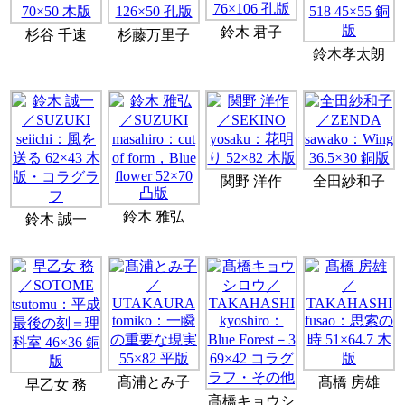
鈴木 君子
杉谷 千速
杉藤万里子
鈴木孝太朗
関野 洋作
全田紗和子
鈴木 雅弘
鈴木 誠一
髙浦とみ子
髙橋 房雄
早乙女 務
髙橋キョウシ