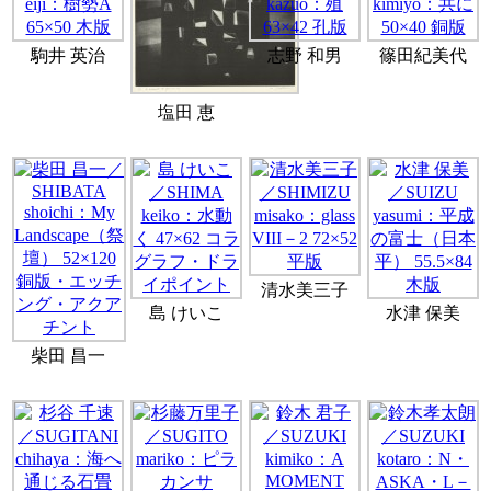
駒井 英治
志野 和男
篠田紀美代
塩田 恵
清水美三子
島 けいこ
水津 保美
柴田 昌一