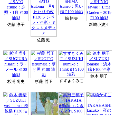
嶋 恒夫
佐藤 淳子
新城小波江
佐藤 勤
鈴木 朋子
すずきくみこ
杉浦 尚史
杉藤 哲正