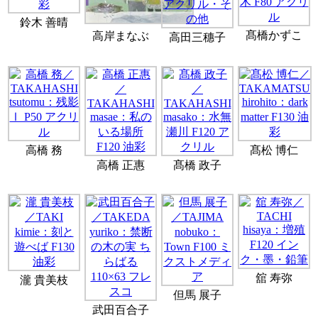
鈴木 善晴
髙橋かずこ
高岸まなぶ
高田三穗子
高橋 務
髙松 博仁
高橋 正惠
髙橋 政子
舘 寿弥
瀧 貴美枝
但馬 展子
武田百合子