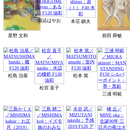
堀込はやお
本荘 鎭夫
星野 文和
前田 舜敏
松島 治基
松本 篤
松宮 直子
三浦 明範