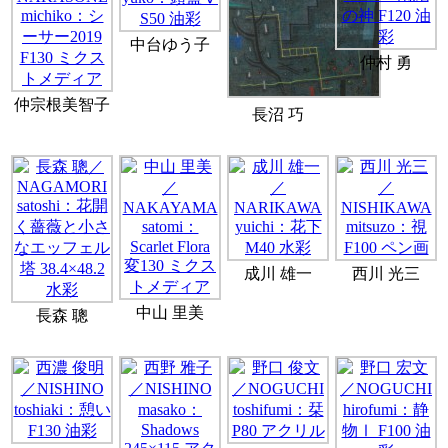
中台ゆう子
仲村 勇
仲宗根美智子
長沼 巧
成川 雄一
西川 光三
中山 里美
長森 聰