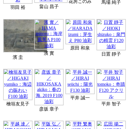
花房このみ
馬場 純子
畠山 昌子
羽田 裕
原田 和泉
濱 實
日置 靜子
濱 圭
平井 誠一
檜垣友見子
平井 智子
彦坂 章子