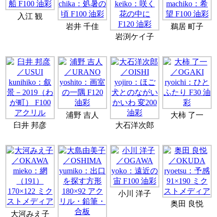
入江 観
岩井 千佳
鵜居 町子
岩渕ケイ子
浦野 吉人
大柿 了一
臼井 邦彦
大石洋次郎
小川 洋子
奥田 良悦
大河みえ子