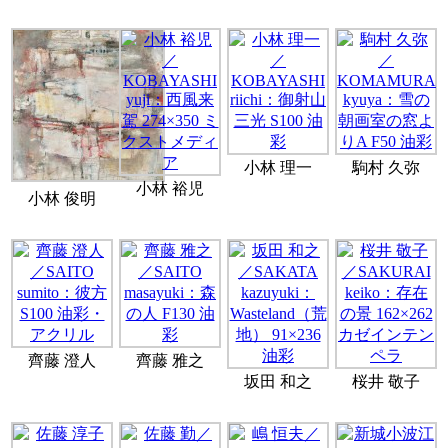
小林 理一
駒村 久弥
小林 裕児
小林 俊明
齊藤 澄人
齊藤 雅之
坂田 和之
桜井 敬子