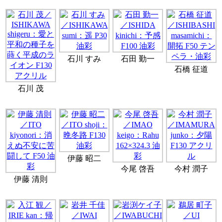
石川 すみ
石田 勤一
石橋 征道
石川 茂
伊藤 昭二
今尾 啓吾
今村 潤子
伊藤 清則