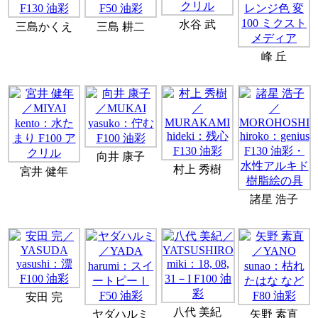
水谷 武
三島かくえ
三島 耕二
峰 丘
向井 康子
村上 秀樹
宮井 健年
諸星 浩子
安田 完
八代 美紀
ヤダハルミ
矢野 素直