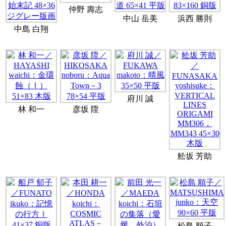
仲野 壽志
中山 岳美
浜西 勝則
中島 白翔
府川 誠
林 和一
彦坂 陞
舩坂 芳助
松島 順子