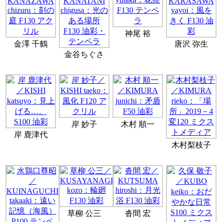
神尾 裕
金澤 千鶴
唐沢 弥生
金谷ちぐさ
岸 妙子
木村 順一
岸 鹿津代
木村梨枝子
草柳 公三
沓間 宏