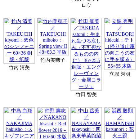
ロウ
竹内美穂子
竹内 清美
立堀 秀明
竹田 智美