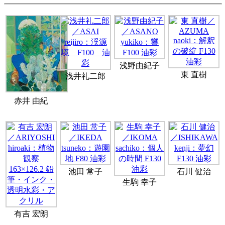
浅野由紀子
東 直樹
浅井礼二郎
赤井 由紀
池田 常子
石川 健治
生駒 幸子
有吉 宏朗