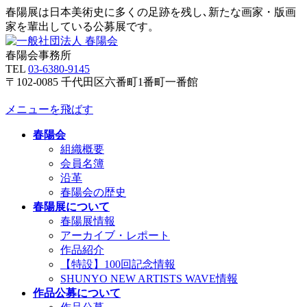
春陽展は日本美術史に多くの足跡を残し､新たな画家・版画
家を輩出している公募展です。
春陽会事務所
TEL
03-6380-9145
〒102-0085 千代田区六番町1番町一番館
メニューを飛ばす
春陽会
組織概要
会員名簿
沿革
春陽会の歴史
春陽展について
春陽展情報
アーカイブ・レポート
作品紹介
【特設】100回記念情報
SHUNYO NEW ARTISTS WAVE情報
作品公募について