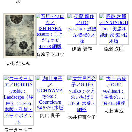
ス
伊藤 龍作
稲継 次郎
石原テツロウ
いしだふみ
大上 吉成
内山 良子
大井戸百合子
ウチダヨシエ