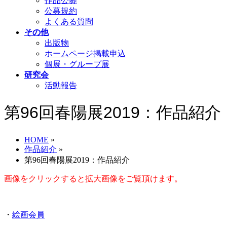
作品公募
公募規約
よくある質問
その他
出版物
ホームページ掲載申込
個展・グループ展
研究会
活動報告
第96回春陽展2019：作品紹介
HOME
»
作品紹介
»
第96回春陽展2019：作品紹介
画像をクリックすると拡大画像をご覧頂けます。
・
絵画会員