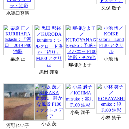
久保 敬子
水鶏口尊昭
栗原 正
小池 悟
畔柳きよ子
黒田 邦裕
小島 満子
小林 笑子
小坂 茂
河野れい子