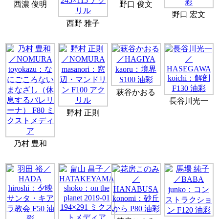
西濃 俊明
野口 俊文
野口 宏文
西野 雅子
萩谷かおる
長谷川光一
野村 正則
乃村 豊和