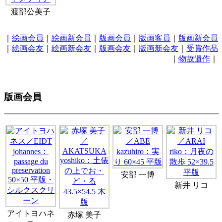
渡部公美子
｜
絵画会員
｜
絵画新会員
｜
版画会員
｜
版画客員
｜
版画新会員
｜
絵画会友
｜
絵画新会友
｜
版画会友
｜
版画新会友
｜
受賞作品
｜
物故遺作
｜
版画会員
安部 一博
新井 リコ
アイトヨハネ
赤塚 美子