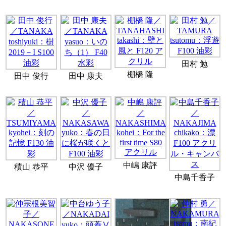
田村 勉
棚橋 隆
田中 俊行
田中 康夫
中嶋 康評
積山 恭平
中沢 優子
中島千香子