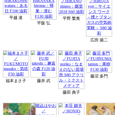
平越 達
平野 繁奥
平阪 弘
広田 揚二
藤沼 多門
福本まさ子
藤井 武
藤田 典子