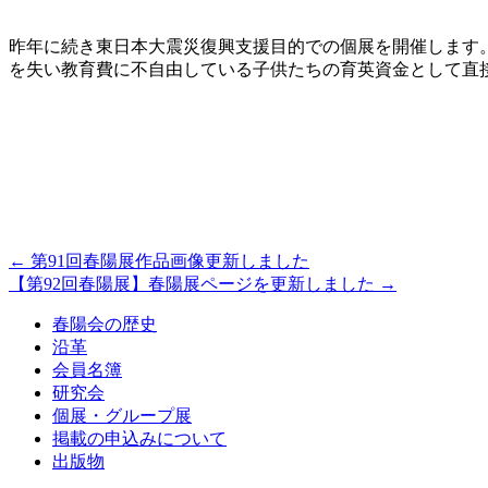
昨年に続き東日本大震災復興支援目的での個展を開催します。
を失い教育費に不自由している子供たちの育英資金として直
←
第91回春陽展作品画像更新しました
【第92回春陽展】春陽展ページを更新しました
→
春陽会の歴史
沿革
会員名簿
研究会
個展・グループ展
掲載の申込みについて
出版物