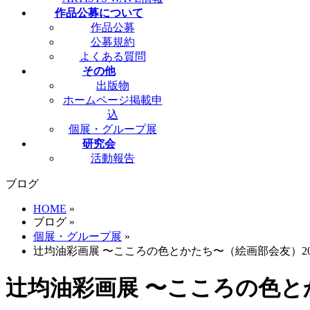
作品公募について
作品公募
公募規約
よくある質問
その他
出版物
ホームページ掲載申
込
個展・グループ展
研究会
活動報告
ブログ
HOME
»
ブログ
»
個展・グループ展
»
辻均油彩画展 〜こころの色とかたち〜（絵画部会友）201
辻均油彩画展 〜こころの色とか