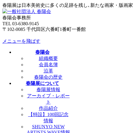
春陽展は日本美術史に多くの足跡を残し､新たな画家・版画
春陽会事務所
TEL 03-6380-9145
〒102-0085 千代田区六番町1番町一番館
メニューを飛ばす
春陽会
組織概要
会員名簿
沿革
春陽会の歴史
春陽展について
春陽展情報
アーカイブ・レポー
ト
作品紹介
【特設】100回記念
情報
SHUNYO NEW
ARTISTS WAVE情報