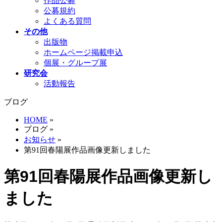
作品公募
公募規約
よくある質問
その他
出版物
ホームページ掲載申込
個展・グループ展
研究会
活動報告
ブログ
HOME
»
ブログ
»
お知らせ
»
第91回春陽展作品画像更新しました
第91回春陽展作品画像更新し
ました