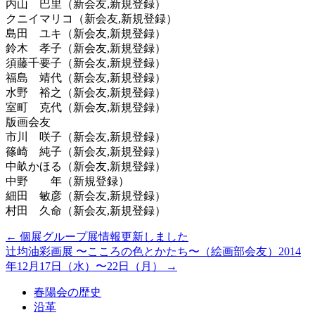
内山 巴里（新会友,新規登録）
クニイマリコ（新会友,新規登録）
島田 ユキ（新会友,新規登録）
鈴木 孝子（新会友,新規登録）
須藤千要子（新会友,新規登録）
福島 靖代（新会友,新規登録）
水野 裕之（新会友,新規登録）
室町 克代（新会友,新規登録）
版画会友
市川 咲子（新会友,新規登録）
篠崎 純子（新会友,新規登録）
中畝かほる（新会友,新規登録）
中野 年（新規登録）
細田 敏彦（新会友,新規登録）
村田 久命（新会友,新規登録）
←
個展グループ展情報更新しました
辻均油彩画展 〜こころの色とかたち〜（絵画部会友）2014
年12月17日（水）〜22日（月）
→
春陽会の歴史
沿革