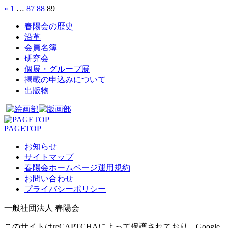
«
1
…
87
88
89
春陽会の歴史
沿革
会員名簿
研究会
個展・グループ展
掲載の申込みについて
出版物
PAGETOP
お知らせ
サイトマップ
春陽会ホームページ運用規約
お問い合わせ
プライバシーポリシー
一般社団法人 春陽会
このサイトはreCAPTCHAによって保護されており、Google