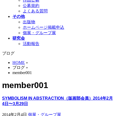
作品公募
公募規約
よくある質問
その他
出版物
ホームページ掲載申込
個展・グループ展
研究会
活動報告
ブログ
HOME
»
ブログ
»
member001
member001
SYMBOLISM IN ABSTRACTION（版画部会員）2014年2月
4日〜3月29日
2014年2月4日
個展・グループ展