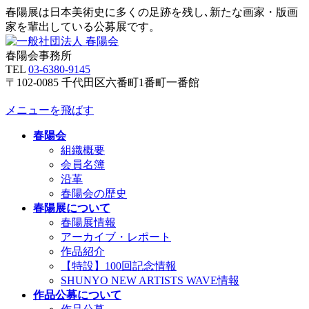
春陽展は日本美術史に多くの足跡を残し､新たな画家・版画
家を輩出している公募展です。
春陽会事務所
TEL
03-6380-9145
〒102-0085 千代田区六番町1番町一番館
メニューを飛ばす
春陽会
組織概要
会員名簿
沿革
春陽会の歴史
春陽展について
春陽展情報
アーカイブ・レポート
作品紹介
【特設】100回記念情報
SHUNYO NEW ARTISTS WAVE情報
作品公募について