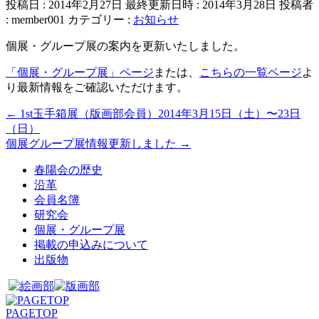
投稿日 : 2014年2月27日
最終更新日時 : 2014年3月28日
投稿者
:
member001
カテゴリー :
お知らせ
個展・グループ展の案内を更新いたしました。
「個展・グループ展」ページ
または、
こちらの一覧ページ
よ
り最新情報をご確認いただけます。
←
1st玉手箱展（版画部会員）2014年3月15日（土）〜23日
（日）
個展グループ展情報更新しました
→
春陽会の歴史
沿革
会員名簿
研究会
個展・グループ展
掲載の申込みについて
出版物
PAGETOP