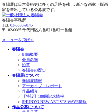
春陽展は日本美術史に多くの足跡を残し､新たな画家・版画
家を輩出している公募展です。
春陽会事務所
TEL
03-6380-9145
〒102-0085 千代田区六番町1番町一番館
メニューを飛ばす
春陽会
組織概要
会員名簿
沿革
春陽会の歴史
春陽展について
春陽展情報
アーカイブ・レポート
作品紹介
【特設】100回記念情報
SHUNYO NEW ARTISTS WAVE情報
作品公募について