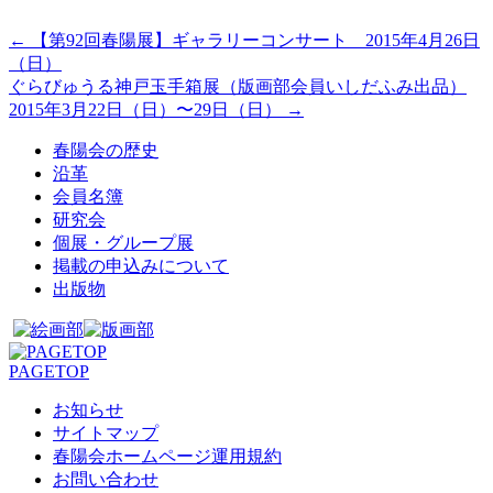
←
【第92回春陽展】ギャラリーコンサート 2015年4月26日
（日）
ぐらびゅうる神戸玉手箱展（版画部会員いしだふみ出品）
2015年3月22日（日）〜29日（日）
→
春陽会の歴史
沿革
会員名簿
研究会
個展・グループ展
掲載の申込みについて
出版物
PAGETOP
お知らせ
サイトマップ
春陽会ホームページ運用規約
お問い合わせ