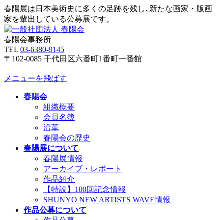
春陽展は日本美術史に多くの足跡を残し､新たな画家・版画
家を輩出している公募展です。
春陽会事務所
TEL
03-6380-9145
〒102-0085 千代田区六番町1番町一番館
メニューを飛ばす
春陽会
組織概要
会員名簿
沿革
春陽会の歴史
春陽展について
春陽展情報
アーカイブ・レポート
作品紹介
【特設】100回記念情報
SHUNYO NEW ARTISTS WAVE情報
作品公募について