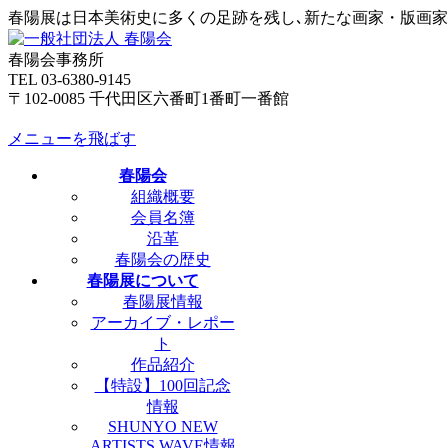
春陽展は日本美術史に多くの足跡を残し､新たな画家・版画
春陽会事務所
TEL 03-6380-9145
〒102-0085 千代田区六番町1番町一番館
メニューを飛ばす
春陽会
組織概要
会員名簿
沿革
春陽会の歴史
春陽展について
春陽展情報
アーカイブ・レポー
ト
作品紹介
【特設】100回記念
情報
SHUNYO NEW
ARTISTS WAVE情報