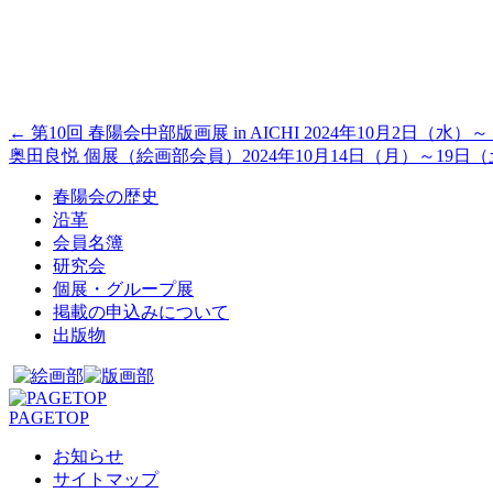
←
第10回 春陽会中部版画展 in AICHI 2024年10月2日（水）
奥田良悦 個展（絵画部会員）2024年10月14日（月）～19日
春陽会の歴史
沿革
会員名簿
研究会
個展・グループ展
掲載の申込みについて
出版物
PAGETOP
お知らせ
サイトマップ