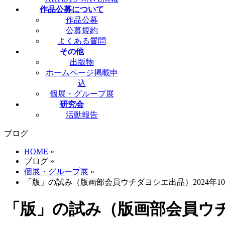
作品公募について
作品公募
公募規約
よくある質問
その他
出版物
ホームページ掲載申
込
個展・グループ展
研究会
活動報告
ブログ
HOME
»
ブログ
»
個展・グループ展
»
「版」の試み（版画部会員ウチダヨシエ出品）2024年10
「版」の試み（版画部会員ウチダ