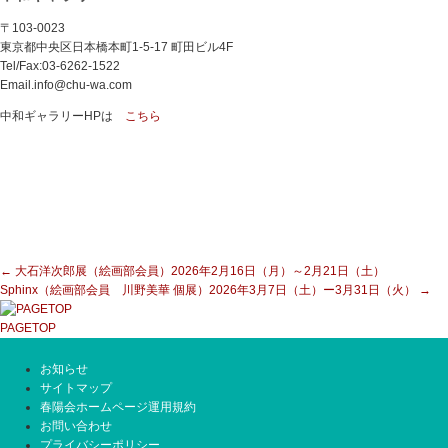
〒103-0023
東京都中央区日本橋本町1-5-17 町田ビル4F
Tel/Fax:03-6262-1522
Email.info@chu-wa.com
中和ギャラリーHPは
こちら
←
大石洋次郎展（絵画部会員）2026年2月16日（月）～2月21日（土）
Sphinx（絵画部会員 川野美華 個展）2026年3月7日（土）ー3月31日（火）
→
PAGETOP
お知らせ
サイトマップ
春陽会ホームページ運用規約
お問い合わせ
プライバシーポリシー