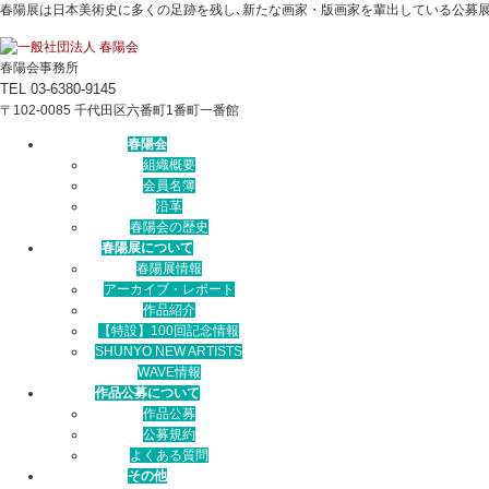
春陽展は日本美術史に多くの足跡を残し､新たな画家・版画家を輩出している公募
春陽会事務所
TEL 03-6380-9145
〒102-0085 千代田区六番町1番町一番館
春陽会
組織概要
会員名簿
沿革
春陽会の歴史
春陽展について
春陽展情報
アーカイブ・レポート
作品紹介
【特設】100回記念情報
SHUNYO NEW ARTISTS
WAVE情報
作品公募について
作品公募
公募規約
よくある質問
その他