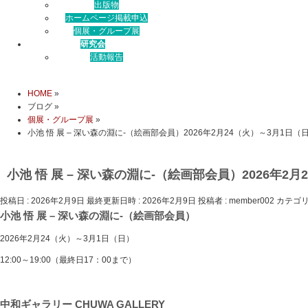
出版物
ホームページ掲載申込
個展・グループ展
研究会
活動報告
HOME
»
ブログ
»
個展・グループ展
»
小池 悟 展 – 深い森の淵に-（絵画部会員）2026年2月24（火）～3月1日（
小池 悟 展 – 深い森の淵に-（絵画部会員）2026年2
投稿日 : 2026年2月9日
最終更新日時 : 2026年2月9日
投稿者 :
member002
カテゴリ
小池 悟 展 – 深い森の淵に-（絵画部会員）
2026年2月24（火）～3月1日（日）
12:00～19:00（最終日17：00まで）
中和ギャラリー CHUWA GALLERY