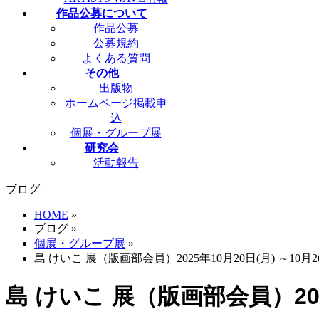
作品公募について
作品公募
公募規約
よくある質問
その他
出版物
ホームページ掲載申
込
個展・グループ展
研究会
活動報告
ブログ
HOME
»
ブログ
»
個展・グループ展
»
島 けいこ 展（版画部会員）2025年10月20日(月) ～10月2
島 けいこ 展（版画部会員）2025