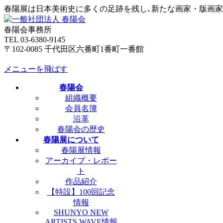
春陽展は日本美術史に多くの足跡を残し､新たな画家・版画
春陽会事務所
TEL 03-6380-9145
〒102-0085 千代田区六番町1番町一番館
メニューを飛ばす
春陽会
組織概要
会員名簿
沿革
春陽会の歴史
春陽展について
春陽展情報
アーカイブ・レポー
ト
作品紹介
【特設】100回記念
情報
SHUNYO NEW
ARTISTS WAVE情報