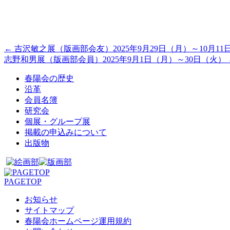
←
吉沢敏之展（版画部会友）2025年9月29日（月）～10月11
志野和男展（版画部会員）2025年9月1日（月）～30日（火）
春陽会の歴史
沿革
会員名簿
研究会
個展・グループ展
掲載の申込みについて
出版物
PAGETOP
お知らせ
サイトマップ
春陽会ホームページ運用規約