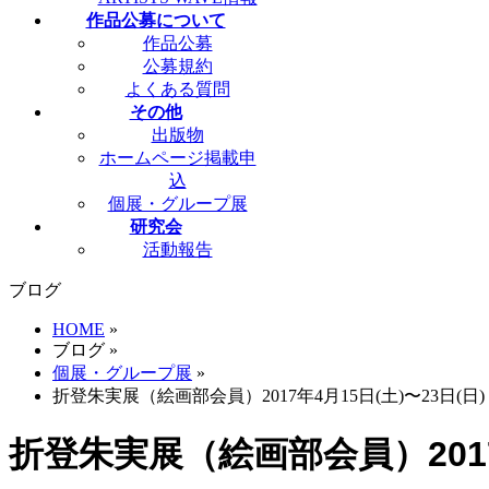
作品公募について
作品公募
公募規約
よくある質問
その他
出版物
ホームページ掲載申
込
個展・グループ展
研究会
活動報告
ブログ
HOME
»
ブログ
»
個展・グループ展
»
折登朱実展（絵画部会員）2017年4月15日(土)〜23日(日)
折登朱実展（絵画部会員）2017年