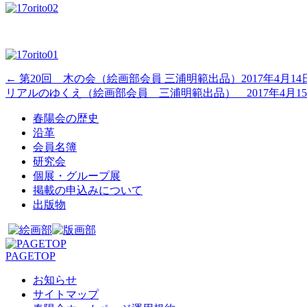
←
第20回 木の会（絵画部会員 三浦明範出品）2017年4月1
リアルのゆくえ（絵画部会員 三浦明範出品） 2017年4月1
春陽会の歴史
沿革
会員名簿
研究会
個展・グループ展
掲載の申込みについて
出版物
PAGETOP
お知らせ
サイトマップ