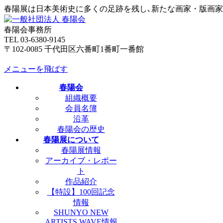
春陽展は日本美術史に多くの足跡を残し､新たな画家・版画
春陽会事務所
TEL 03-6380-9145
〒102-0085 千代田区六番町1番町一番館
メニューを飛ばす
春陽会
組織概要
会員名簿
沿革
春陽会の歴史
春陽展について
春陽展情報
アーカイブ・レポー
ト
作品紹介
【特設】100回記念
情報
SHUNYO NEW
ARTISTS WAVE情報