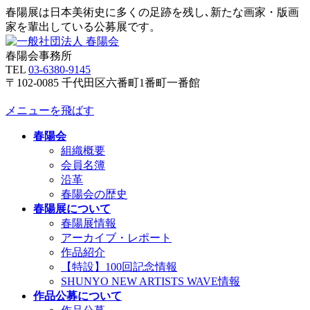
春陽展は日本美術史に多くの足跡を残し､新たな画家・版画
家を輩出している公募展です。
春陽会事務所
TEL
03-6380-9145
〒102-0085 千代田区六番町1番町一番館
メニューを飛ばす
春陽会
組織概要
会員名簿
沿革
春陽会の歴史
春陽展について
春陽展情報
アーカイブ・レポート
作品紹介
【特設】100回記念情報
SHUNYO NEW ARTISTS WAVE情報
作品公募について