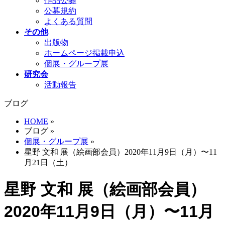
作品公募
公募規約
よくある質問
その他
出版物
ホームページ掲載申込
個展・グループ展
研究会
活動報告
ブログ
HOME
»
ブログ
»
個展・グループ展
»
星野 文和 展（絵画部会員）2020年11月9日（月）〜11
月21日（土）
星野 文和 展（絵画部会員）
2020年11月9日（月）〜11月