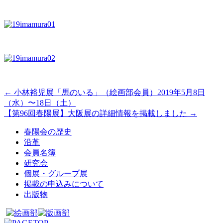
←
小林裕児展「馬のいる」（絵画部会員）2019年5月8日
（水）〜18日（土）
【第96回春陽展】大阪展の詳細情報を掲載しました
→
春陽会の歴史
沿革
会員名簿
研究会
個展・グループ展
掲載の申込みについて
出版物