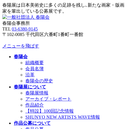
春陽展は日本美術史に多くの足跡を残し､新たな画家・版画
家を輩出している公募展です。
春陽会事務所
TEL
03-6380-9145
〒102-0085 千代田区六番町1番町一番館
メニューを飛ばす
春陽会
組織概要
会員名簿
沿革
春陽会の歴史
春陽展について
春陽展情報
アーカイブ・レポート
作品紹介
【特設】100回記念情報
SHUNYO NEW ARTISTS WAVE情報
作品公募について