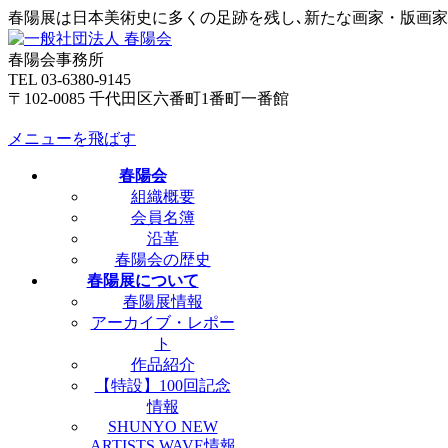
春陽展は日本美術史に多くの足跡を残し､新たな画家・版画
春陽会事務所
TEL 03-6380-9145
〒102-0085 千代田区六番町1番町一番館
メニューを飛ばす
春陽会
組織概要
会員名簿
沿革
春陽会の歴史
春陽展について
春陽展情報
アーカイブ・レポー
ト
作品紹介
【特設】100回記念
情報
SHUNYO NEW
ARTISTS WAVE情報