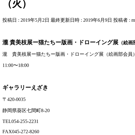
（火）
投稿日 : 2019年5月2日
最終更新日時 : 2019年6月9日
投稿者 :
m
瀧 貴美枝展ー猫たちー版画・ドローイング展
（絵画
瀧 貴美枝展ー猫たちー版画・ドローイング展（絵画部会員
11:00〜18:00
ギャラリーえざき
〒420-0035
静岡県葵区七間町8-20
TEL054-255-2231
FAX045-272-8260