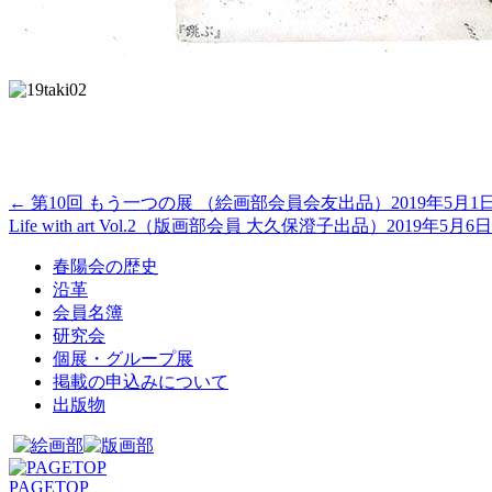
←
第10回 もう一つの展 （絵画部会員会友出品）2019年5月
Life with art Vol.2（版画部会員 大久保澄子出品）2019年
春陽会の歴史
沿革
会員名簿
研究会
個展・グループ展
掲載の申込みについて
出版物
PAGETOP