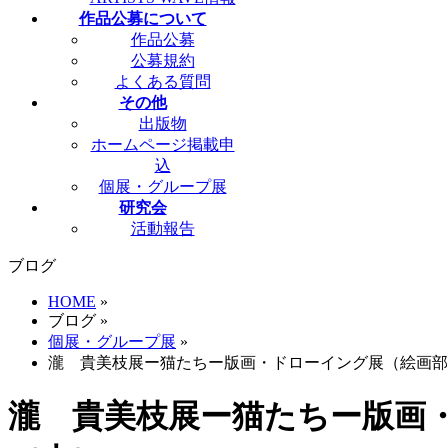
作品公募について
作品公募
公募規約
よくある質問
その他
出版物
ホームページ掲載申
込
個展・グループ展
研究会
活動報告
ブログ
HOME
»
ブログ
»
個展・グループ展
»
瀧 貴美枝展ー猫たちー版画・ドローイング展（絵画部会員
瀧 貴美枝展ー猫たちー版画・