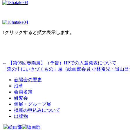
↑クリックすると拡大表示します。
←
【第95回春陽展】（予告）HPでの入選発表について
「森の中にいきづくもの」展（絵画部会員 小林裕児・畠山昌子出
春陽会の歴史
沿革
会員名簿
研究会
個展・グループ展
掲載の申込みについて
出版物