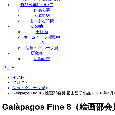
作品公募について
作品公募
公募規約
よくある質問
その他
出版物
ホームページ掲載申
込
個展・グループ展
研究会
活動報告
ブログ
HOME
»
ブログ
»
個展・グループ展
»
Galàpagos Fine 8（絵画部会員 畠山昌子出品）2018
Galàpagos Fine 8（絵