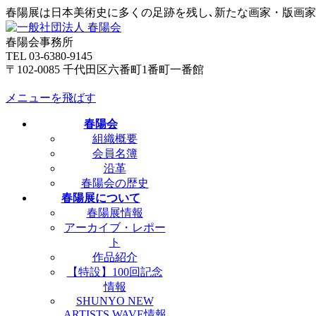
春陽展は日本美術史に多くの足跡を残し､新たな画家・版画
春陽会事務所
TEL 03-6380-9145
〒102-0085 千代田区六番町1番町一番館
メニューを飛ばす
春陽会
組織概要
会員名簿
沿革
春陽会の歴史
春陽展について
春陽展情報
アーカイブ・レポー
ト
作品紹介
【特設】100回記念
情報
SHUNYO NEW
ARTISTS WAVE情報