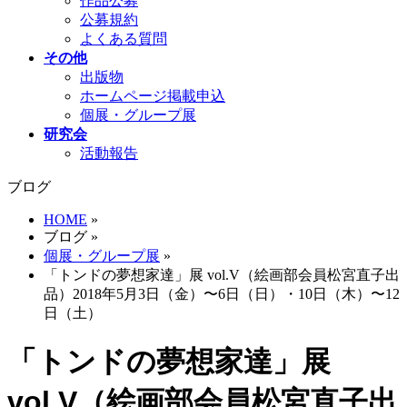
作品公募
公募規約
よくある質問
その他
出版物
ホームページ掲載申込
個展・グループ展
研究会
活動報告
ブログ
HOME
»
ブログ
»
個展・グループ展
»
「トンドの夢想家達」展 vol.V（絵画部会員松宮直子出
品）2018年5月3日（金）〜6日（日）・10日（木）〜12
日（土）
「トンドの夢想家達」展
vol.V（絵画部会員松宮直子出