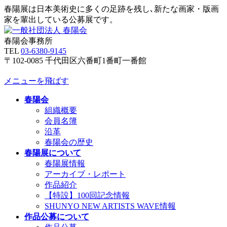
春陽展は日本美術史に多くの足跡を残し､新たな画家・版画
家を輩出している公募展です。
春陽会事務所
TEL
03-6380-9145
〒102-0085 千代田区六番町1番町一番館
メニューを飛ばす
春陽会
組織概要
会員名簿
沿革
春陽会の歴史
春陽展について
春陽展情報
アーカイブ・レポート
作品紹介
【特設】100回記念情報
SHUNYO NEW ARTISTS WAVE情報
作品公募について