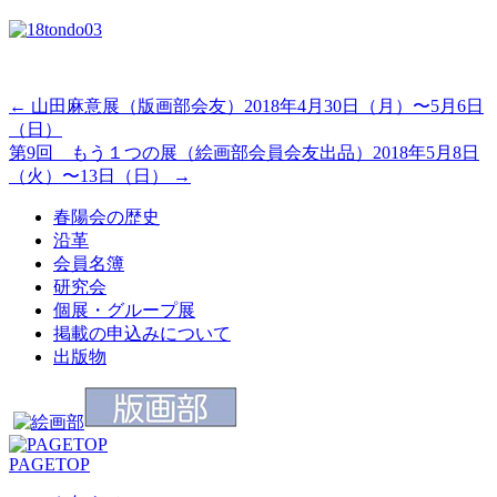
←
山田麻意展（版画部会友）2018年4月30日（月）〜5月6日
（日）
第9回 もう１つの展（絵画部会員会友出品）2018年5月8日
（火）〜13日（日）
→
春陽会の歴史
沿革
会員名簿
研究会
個展・グループ展
掲載の申込みについて
出版物
PAGETOP