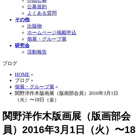
作品公募
公募規約
よくある質問
その他
出版物
ホームページ掲載申込
個展・グループ展
研究会
活動報告
ブログ
HOME
»
ブログ
»
個展・グループ展
»
関野洋作木版画展（版画部会員）2016年3月1日
（火）〜18日（金）
関野洋作木版画展（版画部会
員）2016年3月1日（火）〜18