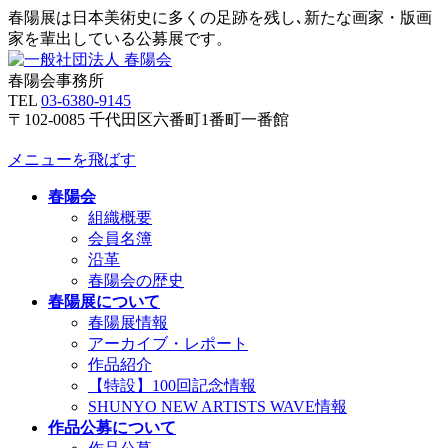
春陽展は日本美術史に多くの足跡を残し､新たな画家・版画
家を輩出している公募展です。
春陽会事務所
TEL
03-6380-9145
〒102-0085 千代田区六番町1番町一番館
メニューを飛ばす
春陽会
組織概要
会員名簿
沿革
春陽会の歴史
春陽展について
春陽展情報
アーカイブ・レポート
作品紹介
【特設】100回記念情報
SHUNYO NEW ARTISTS WAVE情報
作品公募について