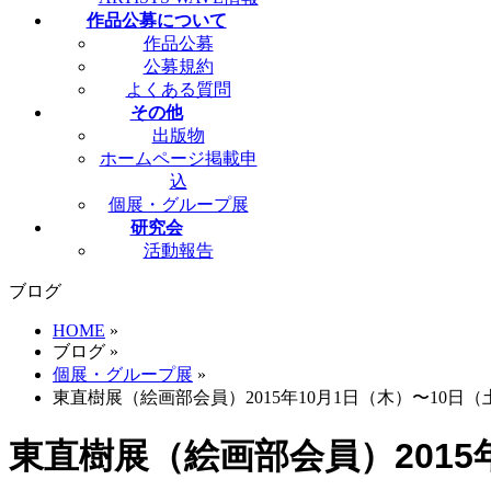
作品公募について
作品公募
公募規約
よくある質問
その他
出版物
ホームページ掲載申
込
個展・グループ展
研究会
活動報告
ブログ
HOME
»
ブログ
»
個展・グループ展
»
東直樹展（絵画部会員）2015年10月1日（木）〜10日（
東直樹展（絵画部会員）2015