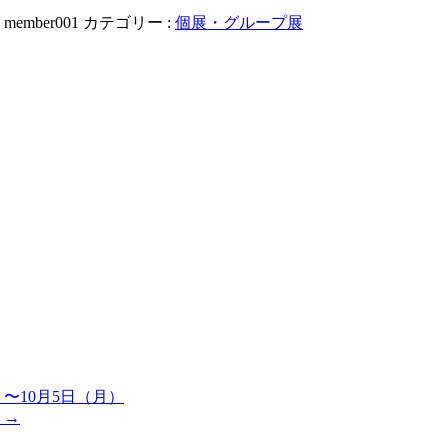
:
member001
カテゴリー :
個展・グループ展
〜10月5日（月）
）
→