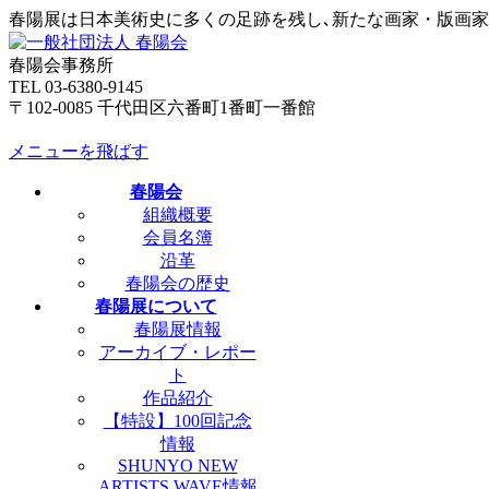
春陽展は日本美術史に多くの足跡を残し､新たな画家・版画
春陽会事務所
TEL 03-6380-9145
〒102-0085 千代田区六番町1番町一番館
メニューを飛ばす
春陽会
組織概要
会員名簿
沿革
春陽会の歴史
春陽展について
春陽展情報
アーカイブ・レポー
ト
作品紹介
【特設】100回記念
情報
SHUNYO NEW
ARTISTS WAVE情報