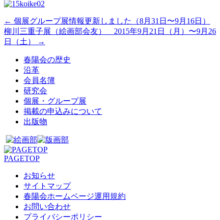
←
個展グループ展情報更新しました（8月31日〜9月16日）
柳川三重子展（絵画部会友） 2015年9月21日（月）〜9月26
日（土）
→
春陽会の歴史
沿革
会員名簿
研究会
個展・グループ展
掲載の申込みについて
出版物
PAGETOP
お知らせ
サイトマップ
春陽会ホームページ運用規約
お問い合わせ
プライバシーポリシー