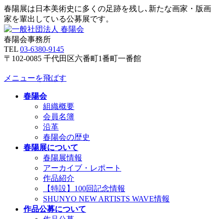
春陽展は日本美術史に多くの足跡を残し､新たな画家・版画
家を輩出している公募展です。
春陽会事務所
TEL
03-6380-9145
〒102-0085 千代田区六番町1番町一番館
メニューを飛ばす
春陽会
組織概要
会員名簿
沿革
春陽会の歴史
春陽展について
春陽展情報
アーカイブ・レポート
作品紹介
【特設】100回記念情報
SHUNYO NEW ARTISTS WAVE情報
作品公募について