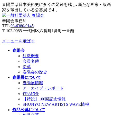
春陽展は日本美術史に多くの足跡を残し､新たな画家・版画
家を輩出している公募展です。
春陽会事務所
TEL
03-6380-9145
〒102-0085 千代田区六番町1番町一番館
メニューを飛ばす
春陽会
組織概要
会員名簿
沿革
春陽会の歴史
春陽展について
春陽展情報
アーカイブ・レポート
作品紹介
【特設】100回記念情報
SHUNYO NEW ARTISTS WAVE情報
作品公募について