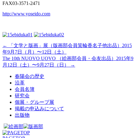
FAX03-3571-2471
http://www.yoseido.com
←
「文学と版画」展（版画部会員箕輪香名子他出品）2015
年9月7日（月）〜12日（土）
The 10th NUOVO UOVO （絵画部会員・会友出品）2015年9
月12日（土）〜9月27日（日）
→
春陽会の歴史
沿革
会員名簿
研究会
個展・グループ展
掲載の申込みについて
出版物