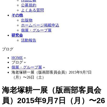
作品公募
公募規約
よくある質問
その他
出版物
ホームページ掲載申込
個展・グループ展
研究会
活動報告
ブログ
HOME
»
ブログ
»
個展・グループ展
»
海老塚耕一展（版画部客員会員）2015年9月7日
（月）〜26日（土）
海老塚耕一展（版画部客員会
員）2015年9月7日（月）〜26