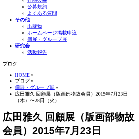
作品公募
公募規約
よくある質問
その他
出版物
ホームページ掲載申込
個展・グループ展
研究会
活動報告
ブログ
HOME
»
ブログ
»
個展・グループ展
»
広田雅久 回顧展（版画部物故会員）2015年7月23日
（木）〜28日（火）
広田雅久 回顧展（版画部物故
会員）2015年7月23日