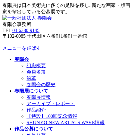
春陽展は日本美術史に多くの足跡を残し､新たな画家・版画
家を輩出している公募展です。
春陽会事務所
TEL
03-6380-9145
〒102-0085 千代田区六番町1番町一番館
メニューを飛ばす
春陽会
組織概要
会員名簿
沿革
春陽会の歴史
春陽展について
春陽展情報
アーカイブ・レポート
作品紹介
【特設】100回記念情報
SHUNYO NEW ARTISTS WAVE情報
作品公募について