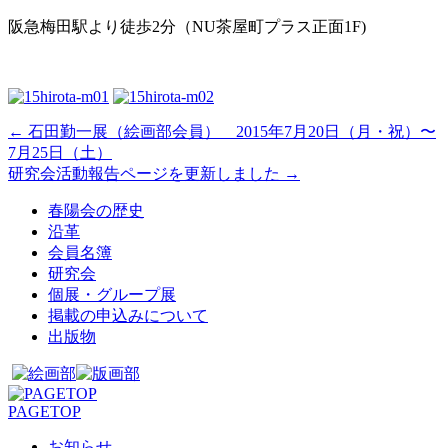
阪急梅田駅より徒歩2分（NU茶屋町プラス正面1F)
←
石田勤一展（絵画部会員） 2015年7月20日（月・祝）〜
7月25日（土）
研究会活動報告ページを更新しました
→
春陽会の歴史
沿革
会員名簿
研究会
個展・グループ展
掲載の申込みについて
出版物
PAGETOP
お知らせ