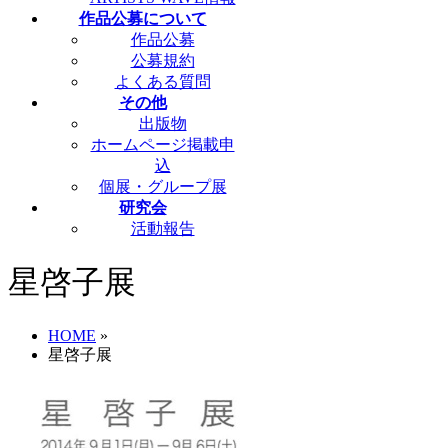
作品公募について
作品公募
公募規約
よくある質問
その他
出版物
ホームページ掲載申
込
個展・グループ展
研究会
活動報告
星啓子展
HOME
»
星啓子展