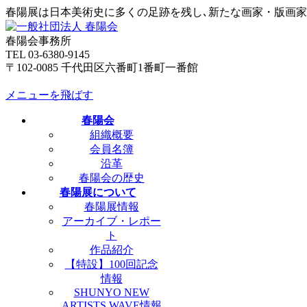
春陽展は日本美術史に多くの足跡を残し､新たな画家・版画
春陽会事務所
TEL 03-6380-9145
〒102-0085 千代田区六番町1番町一番館
メニューを飛ばす
春陽会
組織概要
会員名簿
沿革
春陽会の歴史
春陽展について
春陽展情報
アーカイブ・レポー
ト
作品紹介
【特設】100回記念
情報
SHUNYO NEW
ARTISTS WAVE情報