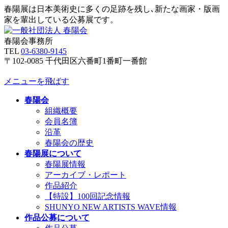
春陽展は日本美術史に多くの足跡を残し､新たな画家・版画
家を輩出している公募展です。
春陽会事務所
TEL
03-6380-9145
〒102-0085 千代田区六番町1番町一番館
メニューを飛ばす
春陽会
組織概要
会員名簿
沿革
春陽会の歴史
春陽展について
春陽展情報
アーカイブ・レポート
作品紹介
【特設】100回記念情報
SHUNYO NEW ARTISTS WAVE情報
作品公募について