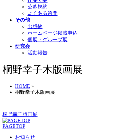
作品公募
公募規約
よくある質問
その他
出版物
ホームページ掲載申込
個展・グループ展
研究会
活動報告
桐野幸子木版画展
HOME
»
桐野幸子木版画展
桐野幸子版画展
PAGETOP
お知らせ