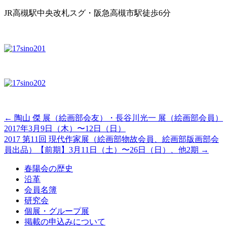
JR高槻駅中央改札スグ・阪急高槻市駅徒歩6分
←
陶山 傑 展（絵画部会友）・長谷川光一 展（絵画部会員）
2017年3月9日（木）〜12日（日）
2017 第11回 現代作家展（絵画部物故会員、絵画部版画部会
員出品）【前期】3月11日（土）〜26日（日）、他2期
→
春陽会の歴史
沿革
会員名簿
研究会
個展・グループ展
掲載の申込みについて