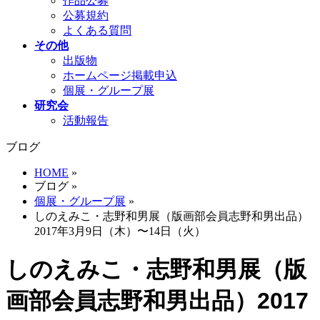
作品公募
公募規約
よくある質問
その他
出版物
ホームページ掲載申込
個展・グループ展
研究会
活動報告
ブログ
HOME
»
ブログ
»
個展・グループ展
»
しのえみこ・志野和男展（版画部会員志野和男出品）
2017年3月9日（木）〜14日（火）
しのえみこ・志野和男展（版
画部会員志野和男出品）2017