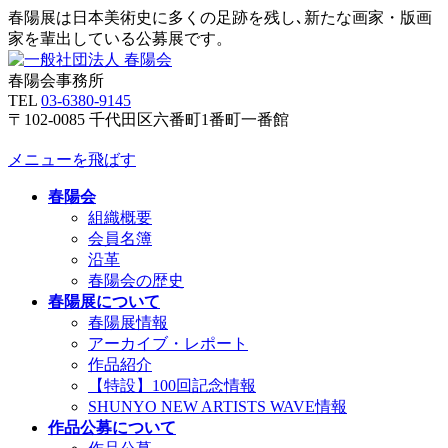
春陽展は日本美術史に多くの足跡を残し､新たな画家・版画
家を輩出している公募展です。
春陽会事務所
TEL
03-6380-9145
〒102-0085 千代田区六番町1番町一番館
メニューを飛ばす
春陽会
組織概要
会員名簿
沿革
春陽会の歴史
春陽展について
春陽展情報
アーカイブ・レポート
作品紹介
【特設】100回記念情報
SHUNYO NEW ARTISTS WAVE情報
作品公募について