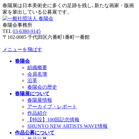
春陽展は日本美術史に多くの足跡を残し､新たな画家・版画
家を輩出している公募展です。
春陽会事務所
TEL
03-6380-9145
〒102-0085 千代田区六番町1番町一番館
メニューを飛ばす
春陽会
組織概要
会員名簿
沿革
春陽会の歴史
春陽展について
春陽展情報
アーカイブ・レポート
作品紹介
【特設】100回記念情報
SHUNYO NEW ARTISTS WAVE情報
作品公募について