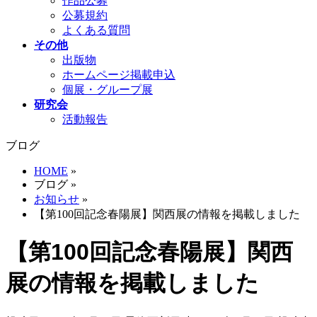
作品公募
公募規約
よくある質問
その他
出版物
ホームページ掲載申込
個展・グループ展
研究会
活動報告
ブログ
HOME
»
ブログ
»
お知らせ
»
【第100回記念春陽展】関西展の情報を掲載しました
【第100回記念春陽展】関西
展の情報を掲載しました