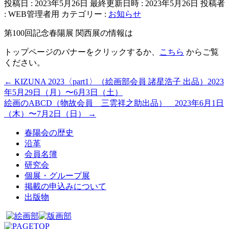
投稿日 : 2023年5月26日
最終更新日時 : 2023年5月26日
投稿者
:
WEB管理者用
カテゴリー :
お知らせ
第100回記念春陽展 関西展の情報は
トップページのバナーをクリックするか、
こちら
からご覧
ください。
←
KIZUNA 2023〈part1〉（絵画部会員 諸星浩子 出品）2023
年5月29日（月）〜6月3日（土）
絵画のABCD（物故会員 三雲祥之助出品） 2023年6月1日
（木）〜7月2日（日）
→
春陽会の歴史
沿革
会員名簿
研究会
個展・グループ展
掲載の申込みについて
出版物