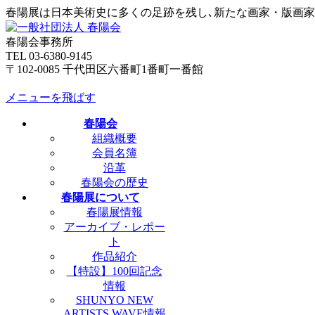
春陽展は日本美術史に多くの足跡を残し､新たな画家・版画
春陽会事務所
TEL 03-6380-9145
〒102-0085 千代田区六番町1番町一番館
メニューを飛ばす
春陽会
組織概要
会員名簿
沿革
春陽会の歴史
春陽展について
春陽展情報
アーカイブ・レポー
ト
作品紹介
【特設】100回記念
情報
SHUNYO NEW
ARTISTS WAVE情報