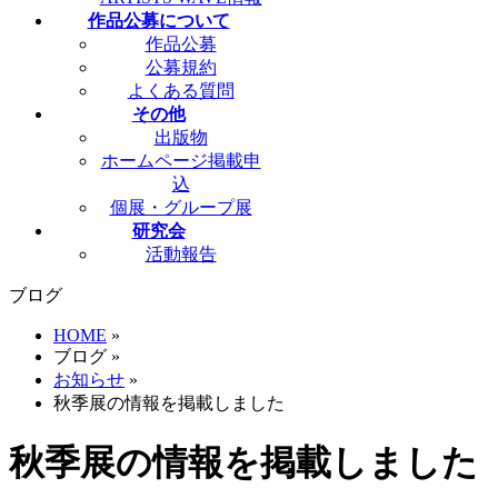
作品公募について
作品公募
公募規約
よくある質問
その他
出版物
ホームページ掲載申
込
個展・グループ展
研究会
活動報告
ブログ
HOME
»
ブログ
»
お知らせ
»
秋季展の情報を掲載しました
秋季展の情報を掲載しました