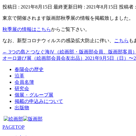
投稿日 : 2021年8月15日
最終更新日時 : 2021年8月15日
投稿者 
東京で開催されます版画部秋季展の情報を掲載致しました。
秋季展の情報はこちら
からご覧下さい。
なお、新型コロナウィルスの感染拡大防止に伴い、
こちら
も
←
3つの島とつなぐ海Ⅳ（絵画部・版画部会員、版画部客員）20
オーロ遊び展（絵画部会員会友出品）2021年9月5日（日）〜
春陽会の歴史
沿革
会員名簿
研究会
個展・グループ展
掲載の申込みについて
出版物
PAGETOP