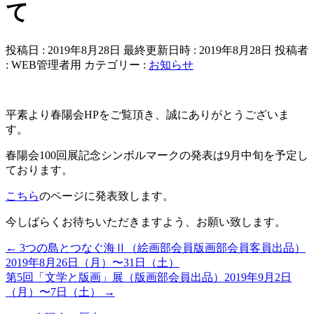
て
投稿日 : 2019年8月28日
最終更新日時 : 2019年8月28日
投稿者
:
WEB管理者用
カテゴリー :
お知らせ
平素より春陽会HPをご覧頂き、誠にありがとうございま
す。
春陽会100回展記念シンボルマークの発表は9月中旬を予定し
ております。
こちら
のページに発表致します。
今しばらくお待ちいただきますよう、お願い致します。
←
3つの島とつなぐ海Ⅱ（絵画部会員版画部会員客員出品）
2019年8月26日（月）〜31日（土）
第5回「文学と版画」展（版画部会員出品）2019年9月2日
（月）〜7日（土）
→