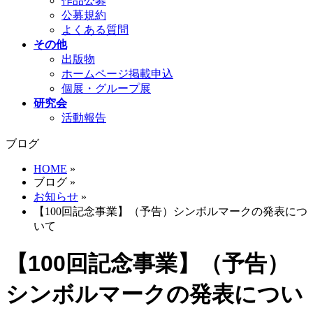
作品公募
公募規約
よくある質問
その他
出版物
ホームページ掲載申込
個展・グループ展
研究会
活動報告
ブログ
HOME
»
ブログ
»
お知らせ
»
【100回記念事業】（予告）シンボルマークの発表につ
いて
【100回記念事業】（予告）
シンボルマークの発表につい