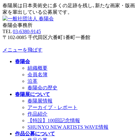
春陽展は日本美術史に多くの足跡を残し､新たな画家・版画
家を輩出している公募展です。
春陽会事務所
TEL
03-6380-9145
〒102-0085 千代田区六番町1番町一番館
メニューを飛ばす
春陽会
組織概要
会員名簿
沿革
春陽会の歴史
春陽展について
春陽展情報
アーカイブ・レポート
作品紹介
【特設】100回記念情報
SHUNYO NEW ARTISTS WAVE情報
作品公募について