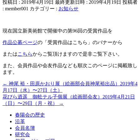
投稿日 : 2019年4月19日
最終更新日時 : 2019年4月19日
投稿者
:
member001
カテゴリー :
お知らせ
現在国立新美術館で開催中の第96回の受賞作品を
作品公募ページ
の「受賞作品はこちら」のバナーから
または
こちら
からご覧頂けますので是非ご覧下さい。
また、会員作品や会友作品なども順次このページに掲載致し
ます。
←
神尾 裕・田原かおり展（絵画部会員神尾裕出品）2019年4
月17日（水）〜27日（土）
花びら逍遥 御舩テル子個展（絵画部会友）2019年4月21日
（日）〜29日（月・祝）
→
春陽会の歴史
沿革
会員名簿
研究会