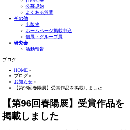
作品公募
公募規約
よくある質問
その他
出版物
ホームページ掲載申込
個展・グループ展
研究会
活動報告
ブログ
HOME
»
ブログ
»
お知らせ
»
【第96回春陽展】受賞作品を掲載しました
【第96回春陽展】受賞作品を
掲載しました