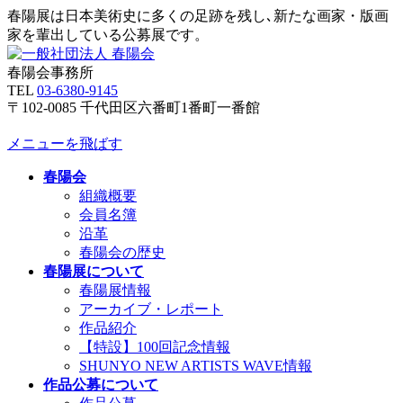
春陽展は日本美術史に多くの足跡を残し､新たな画家・版画
家を輩出している公募展です。
春陽会事務所
TEL
03-6380-9145
〒102-0085 千代田区六番町1番町一番館
メニューを飛ばす
春陽会
組織概要
会員名簿
沿革
春陽会の歴史
春陽展について
春陽展情報
アーカイブ・レポート
作品紹介
【特設】100回記念情報
SHUNYO NEW ARTISTS WAVE情報
作品公募について