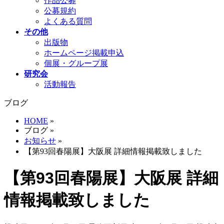
作品公募
公募規約
よくある質問
その他
出版物
ホームページ掲載申込
個展・グループ展
研究会
活動報告
ブログ
HOME
»
ブログ
»
お知らせ
»
【第93回春陽展】大阪展 詳細情報掲載致しました
【第93回春陽展】大阪展 詳細
情報掲載致しました