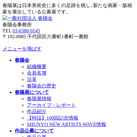
春陽展は日本美術史に多くの足跡を残し､新たな画家・版画
家を輩出している公募展です。
春陽会事務所
TEL
03-6380-9145
〒102-0085 千代田区六番町1番町一番館
メニューを飛ばす
春陽会
組織概要
会員名簿
沿革
春陽会の歴史
春陽展について
春陽展情報
アーカイブ・レポート
作品紹介
【特設】100回記念情報
SHUNYO NEW ARTISTS WAVE情報
作品公募について