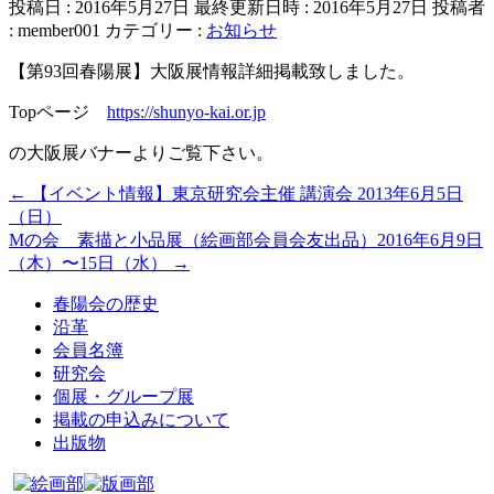
投稿日 : 2016年5月27日
最終更新日時 : 2016年5月27日
投稿者
:
member001
カテゴリー :
お知らせ
【第93回春陽展】大阪展情報詳細掲載致しました。
Topページ
https://shunyo-kai.or.jp
の大阪展バナーよりご覧下さい。
←
【イベント情報】東京研究会主催 講演会 2013年6月5日
（日）
Mの会 素描と小品展（絵画部会員会友出品）2016年6月9日
（木）〜15日（水）
→
春陽会の歴史
沿革
会員名簿
研究会
個展・グループ展
掲載の申込みについて
出版物