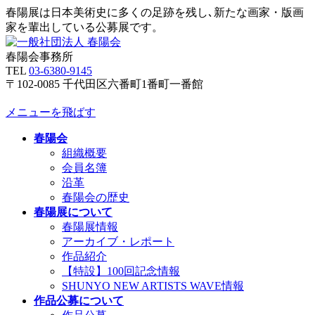
春陽展は日本美術史に多くの足跡を残し､新たな画家・版画
家を輩出している公募展です。
春陽会事務所
TEL
03-6380-9145
〒102-0085 千代田区六番町1番町一番館
メニューを飛ばす
春陽会
組織概要
会員名簿
沿革
春陽会の歴史
春陽展について
春陽展情報
アーカイブ・レポート
作品紹介
【特設】100回記念情報
SHUNYO NEW ARTISTS WAVE情報
作品公募について