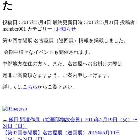
た
投稿日 : 2015年5月4日
最終更新日時 : 2015年5月21日
投稿者 :
member001
カテゴリー :
お知らせ
第92回春陽展 名古屋展（巡回展）情報を掲載しました。
会期中様々なイベントも開催されます。
中部地方在住の方々、また、名古屋へお出掛けの際は
是非ご高覧頂きますよう、ご案内申し上げます。
詳しくは
こちら
からご覧下さい。
←
飯田 顕遺作展（絵画部物故会員）2015年5月19日（火）〜
24日（日）
【第92回春陽展】名古屋展（巡回展）2015年5月19日
（火）〜24日（日）
→