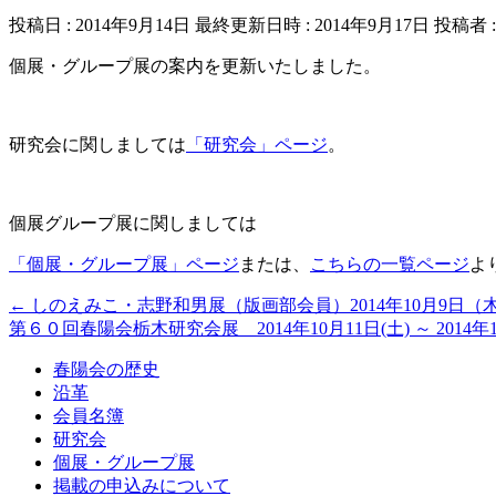
投稿日 : 2014年9月14日
最終更新日時 : 2014年9月17日
投稿者 
個展・グループ展の案内を更新いたしました。
研究会に関しましては
「
研究会」ページ
。
個展グループ展に関しましては
「個展・グループ展」ページ
または、
こちらの一覧ページ
よ
←
しのえみこ・志野和男展（版画部会員）2014年10月9日（
第６０回春陽会栃木研究会展 2014年10月11日(土) ～ 2014年1
春陽会の歴史
沿革
会員名簿
研究会
個展・グループ展
掲載の申込みについて