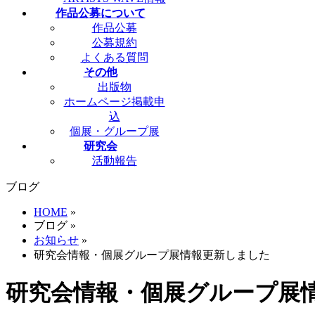
作品公募について
作品公募
公募規約
よくある質問
その他
出版物
ホームページ掲載申
込
個展・グループ展
研究会
活動報告
ブログ
HOME
»
ブログ
»
お知らせ
»
研究会情報・個展グループ展情報更新しました
研究会情報・個展グループ展